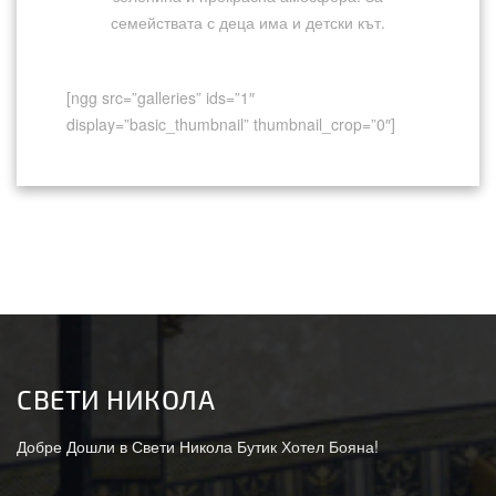
семействата с деца има и детски кът.
[ngg src=”galleries” ids=”1″
display=”basic_thumbnail” thumbnail_crop=”0″]
СВEТИ НИКОЛА
Добре Дошли в Свети Никола Бутик Хотел Бояна!