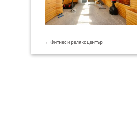
Post
←
Фитнес и релакс център
navigation