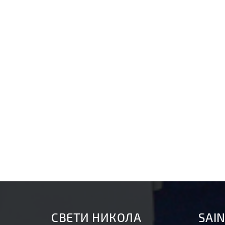
СВEТИ НИКОЛА
SAIN