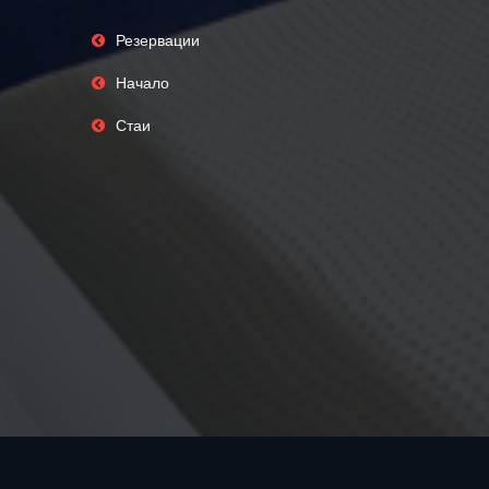
Резервации
Начало
Стаи