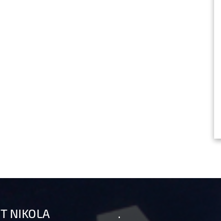
T NIKOLA
.